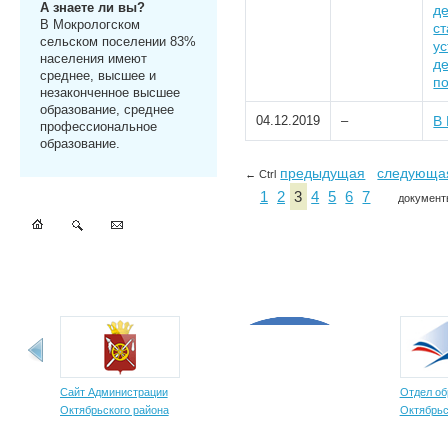
А знаете ли вы?
де
В Мокрологском
ст
сельском поселении 83%
у
населения имеют
де
среднее, высшее и
п
незаконченное высшее
образование, среднее
04.12.2019
–
В 
профессиональное
образование.
предыдущая
следующа
← Ctrl
1
2
3
4
5
6
7
документы
Сайт Администрации
Отдел об
Октябрьского района
Октябрьс