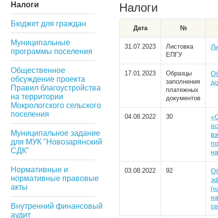
Налоги
Налоги
Бюджет для граждан
Дата
№
Муниципальные
31.07.2023
Листовка
Л
программы поселения
ЕПГУ
Общественное
17.01.2023
Образцы
О
обсуждение проекта
заполнения
д
Правил благоустройства
платежных
на территории
документов
Мокрологского сельского
поселения
04.08.2022
30
«
о
Муниципальное задание
в
для МУК "Новозарянский
п
СДК"
на
Нормативные и
03.08.2022
92
Об
нормативные правовые
эф
акты
(н
на
Внутренний финансовый
се
аудит