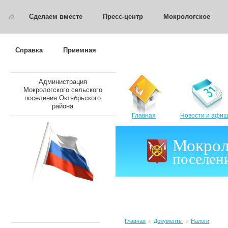
Сделаем вместе
Пресс-центр
Мокрологское
Справка
Приемная
Администрация
Мокрологского сельского
поселения Октябрьского
района
Главная
Новости и афи
Мокрол
поселен
Главная
Документы
Налоги