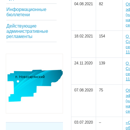
04.08.2021
82
Об
Информационные
эф
бюллетени
(н
на
се
Действующие
административные
регламенты
18.02.2021
154
О
С
се
1
24.11.2020
139
О
С
се
1
07.08.2020
75
Об
эф
(н
на
се
03.07.2020
–
«О
о